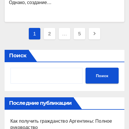
Однако, создание…
Пагинация
1
2
…
5
записей
Поиск
Поиск
Последние публикации
Как получить гражданство Аргентины: Полное
руководство