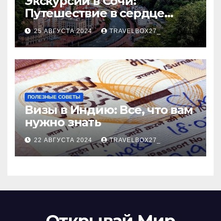
Экскурсии в Сочи:
Путешествие в сердце
Черноморского курорта
25 АВГУСТА 2024
TRAVELBOX27_
ПОЛЕЗНЫЕ СОВЕТЫ
Визы в Индию: Все, что вам
нужно знать
22 АВГУСТА 2024
TRAVELBOX27_