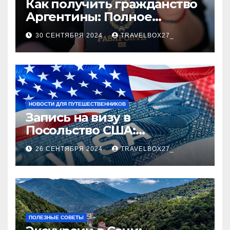
Как получить гражданство
Аргентины: Полное
руководство
30 СЕНТЯБРЯ 2024
TRAVELBOX27_
НОВОСТИ ДЛЯ ПУТЕШЕСТВЕННИКОВ
Запись на визу в
Посольство США:
Пошаговое руководство
26 СЕНТЯБРЯ 2024
TRAVELBOX27_
ПОЛЕЗНЫЕ СОВЕТЫ