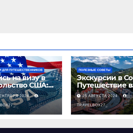
И ДЛЯ ПУТЕШЕСТВЕННИКОВ
ПОЛЕЗНЫЕ СОВЕТЫ
сь на визу в
Экскурсии в Со
ольство США:
Путешествие в
аговое
сердце
СЕНТЯБРЯ 2024
25 АВГУСТА 2024
оводство
Черноморског
BOX27_
курорта
TRAVELBOX27_