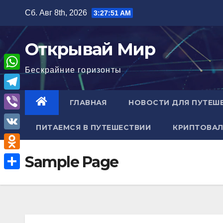
Перейти
Сб. Авг 8th, 2026
3:27:52 AM
к
содержимому
Открывай Мир
Бескрайние горизонты
W
h
T
ГЛАВНАЯ
НОВОСТИ ДЛЯ ПУТЕШ
a
e
V
t
ПИТАЕМСЯ В ПУТЕШЕСТВИИ
КРИПТОВАЛ
l
i
V
s
e
b
K
A
O
Sample Page
g
e
p
d
r
О
r
p
n
a
т
o
m
п
k