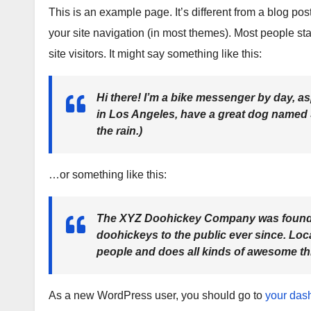
р
This is an example page. It’s different from a blog pos
l
а
your site navigation (in most themes). Most people sta
a
в
site visitors. It might say something like this:
s
и
s
т
Hi there! I’m a bike messenger by day, asp
n
ь
in Los Angeles, have a great dog named Ja
i
the rain.)
k
i
…or something like this:
The XYZ Doohickey Company was founded
doohickeys to the public ever since. Lo
people and does all kinds of awesome t
As a new WordPress user, you should go to
your das