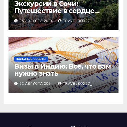
Экскурсии в Сочи:
Путешествие в сердце
Черноморского курорта
25 АВГУСТА 2024
TRAVELBOX27_
ПОЛЕЗНЫЕ СОВЕТЫ
Визы в Индию: Все, что вам
нужно знать
22 АВГУСТА 2024
TRAVELBOX27_