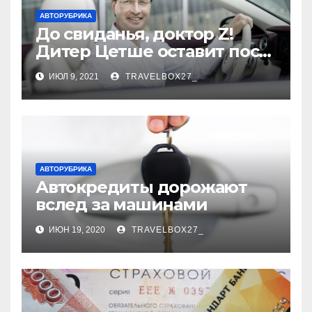
АВТОРУБРИКА
До свиданья, доктор Z!
Дитер Цетше оставит пост
главы концерна Daimler
ИЮЛ 9, 2021
TRAVELBOX27_
АВТОРУБРИКА
Автокредиты дорожают
вслед за машинами
ИЮН 19, 2020
TRAVELBOX27_