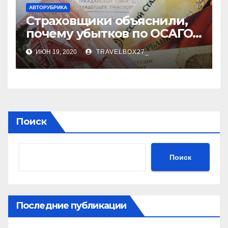
АВТОРУБРИКА
Страховщики объяснили,
почему убытков по ОСАГО
стало меньше
ИЮН 19, 2020
TRAVELBOX27_
Поиск
Поиск
Последние публикации