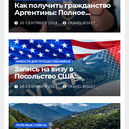
Как получить гражданство
Аргентины: Полное
руководство
30 СЕНТЯБРЯ 2024
TRAVELBOX27_
НОВОСТИ ДЛЯ ПУТЕШЕСТВЕННИКОВ
Запись на визу в
Посольство США:
Пошаговое руководство
26 СЕНТЯБРЯ 2024
TRAVELBOX27_
ПОЛЕЗНЫЕ СОВЕТЫ