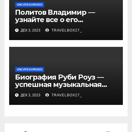
UNCATEGORISED
Политов Владимир —
узнайте все о его
биографии, возрасте и
ДЕК 3, 2023
TRAVELBOX27_
впечатляющих
достижениях!
UNCATEGORISED
Биография Руби Роуз —
успешная музыкальная
карьера, личная жизнь и
ДЕК 3, 2023
TRAVELBOX27_
знаковые достижения