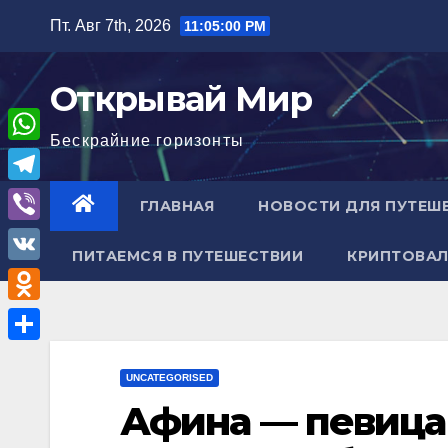
Перейти
Пт. Авг 7th, 2026
11:05:01 PM
к
содержимому
Открывай Мир
Бескрайние горизонты
W
h
T
ГЛАВНАЯ
НОВОСТИ ДЛЯ ПУТЕШ
a
e
V
t
ПИТАЕМСЯ В ПУТЕШЕСТВИИ
КРИПТОВАЛ
l
i
V
s
e
b
K
A
O
g
e
p
d
r
О
r
p
n
UNCATEGORISED
a
т
Афина — певица 
o
m
п
k