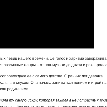
ых певиц нашего времени. Ее голос и харизма заворажив
т различные жанры – от поп-музыки до джаза и рок-н-ролла
сопровождала ее с самого детства. С ранних лет девочка
альным слухом. Она начала заниматься пением и игрой на
ржан родителями.
ла ту самую искру, которая зажгла в ней страсть к муз
новится для нее возможностью пережить новые эмоции 