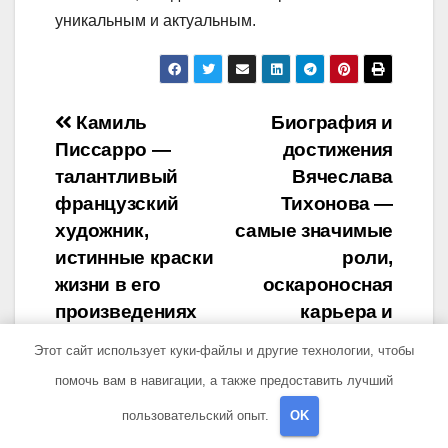
уникальным и актуальным.
Навигация
Камиль
Биография и
Писсарро —
достижения
по
талантливый
Вячеслава
записям
французский
Тихонова —
художник,
самые значимые
истинные краски
роли,
жизни в его
оскароносная
произведениях
карьера и
Название сайта
фильмы,
Этот сайт использует куки-файлы и другие технологии, чтобы
которые
помочь вам в навигации, а также предоставить лучший
запомнили всем
пользовательский опыт.
OK