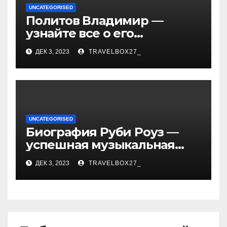
UNCATEGORISED
Политов Владимир —
узнайте все о его
биографии, возрасте и
ДЕК 3, 2023
TRAVELBOX27_
впечатляющих
достижениях!
UNCATEGORISED
Биография Руби Роуз —
успешная музыкальная
карьера, личная жизнь и
ДЕК 3, 2023
TRAVELBOX27_
знаковые достижения