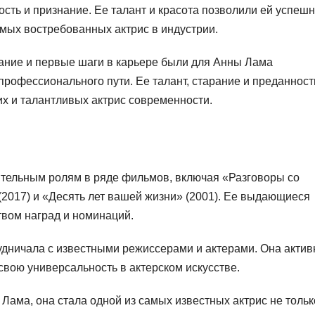
ость и признание. Ее талант и красота позволили ей успеш
амых востребованных актрис в индустрии.
ание и первые шаги в карьере были для Анны Лама
офессионального пути. Ее талант, старание и преданност
их и талантливых актрис современности.
ительным ролям в ряде фильмов, включая «Разговоры со
(2017) и «Десять лет вашей жизни» (2001). Ее выдающиеся
вом наград и номинаций.
дничала с известными режиссерами и актерами. Она актив
вою универсальность в актерском искусстве.
ама, она стала одной из самых известных актрис не тольк