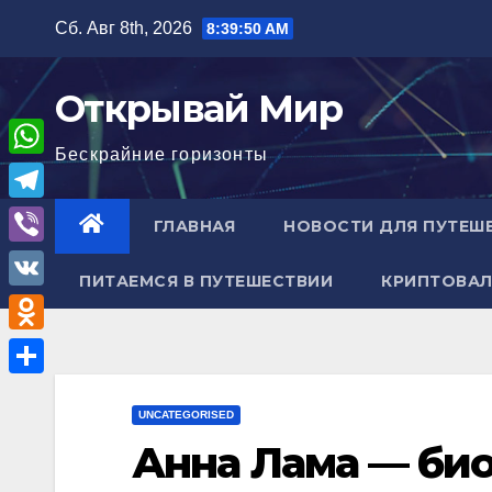
Перейти
Сб. Авг 8th, 2026
8:39:50 AM
к
содержимому
Открывай Мир
Бескрайние горизонты
W
h
T
ГЛАВНАЯ
НОВОСТИ ДЛЯ ПУТЕШ
a
e
V
t
ПИТАЕМСЯ В ПУТЕШЕСТВИИ
КРИПТОВАЛ
l
i
V
s
e
b
K
A
O
g
e
p
d
r
О
r
p
n
UNCATEGORISED
a
т
Анна Лама — био
o
m
п
k