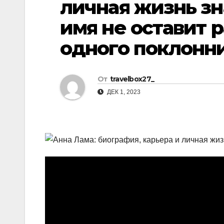
личная жизнь зн
р
l
а
имя не оставит
a
в
одного поклонни
s
и
s
т
n
От
travelbox27_
ь
ДЕК 1, 2023
i
k
i