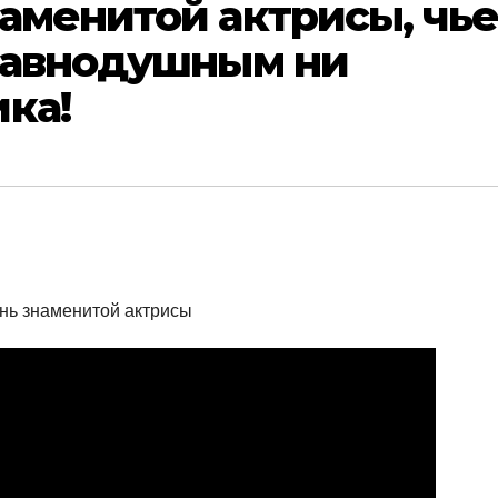
аменитой актрисы, чь
 равнодушным ни
ка!