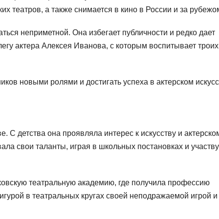
их театров, а также снимается в кино в России и за рубежо
ться неприметной. Она избегает публичности и редко дает
легу актера Алексея Иванова, с которым воспитывает троих
ков новыми ролями и достигать успеха в актерском искусс
. С детства она проявляла интерес к искусству и актерско
вала свои таланты, играя в школьных постановках и участву
ковскую театральную академию, где получила профессию
игурой в театральных кругах своей неподражаемой игрой и