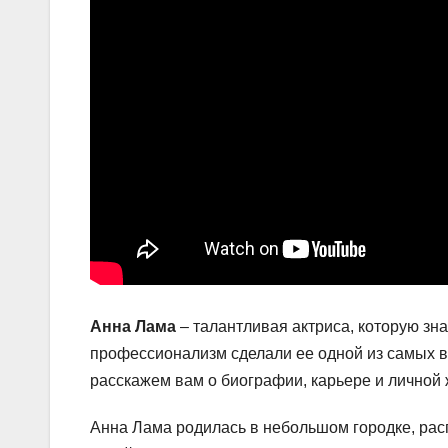
Анна Лама
– талантливая актриса, которую зна
профессионализм сделали ее одной из самых в
расскажем вам о биографии, карьере и личной
Анна Лама родилась в небольшом городке, рас