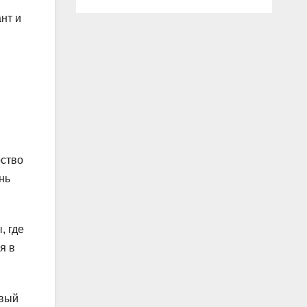
нт и
рство
нь
, где
я в
рвый