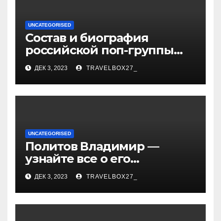
UNCATEGORISED
Состав и биография
российской поп-группы
«Иванушки интернешнл»
ДЕК 3, 2023
TRAVELBOX27_
— история успеха, музыка
и судьбы участников
UNCATEGORISED
Политов Владимир —
узнайте все о его
биографии, возрасте и
ДЕК 3, 2023
TRAVELBOX27_
впечатляющих
достижениях!