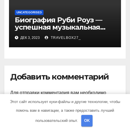
UNCATEGORISED
Биография Руби Роуз —
успешная музыкальная
карьера, личная жизнь и
ДЕК 3, 2023
TRAVELBOX27_
знаковые достижения
Добавить комментарий
Для отправки комментария вам необходимо
авторизоваться
.
Этот сайт использует куки-файлы и другие технологии, чтобы
помочь вам в навигации, а также предоставить лучший
пользовательский опыт.
OK