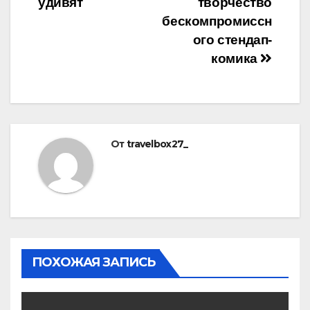
удивят
творчество
бескомпромиссн
ого стендап-
комика
От
travelbox27_
ПОХОЖАЯ ЗАПИСЬ