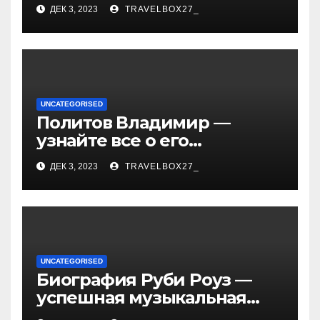
«Иванушки интернешнл»
ДЕК 3, 2023
TRAVELBOX27_
— история успеха, музыка
и судьбы участников
UNCATEGORISED
Политов Владимир —
узнайте все о его
биографии, возрасте и
ДЕК 3, 2023
TRAVELBOX27_
впечатляющих
достижениях!
UNCATEGORISED
Биография Руби Роуз —
успешная музыкальная
карьера, личная жизнь и