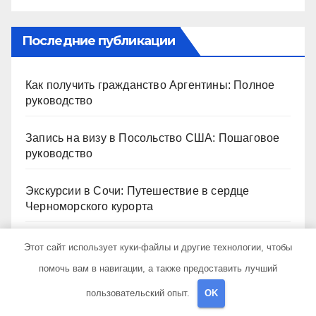
Последние публикации
Как получить гражданство Аргентины: Полное
руководство
Запись на визу в Посольство США: Пошаговое
руководство
Экскурсии в Сочи: Путешествие в сердце
Черноморского курорта
Визы в Индию: Все, что вам нужно знать
Этот сайт использует куки-файлы и другие технологии, чтобы
помочь вам в навигации, а также предоставить лучший
Туры в Шарджу из Москвы: Откройте для себя
пользовательский опыт.
OK
культурное сердце ОАЭ