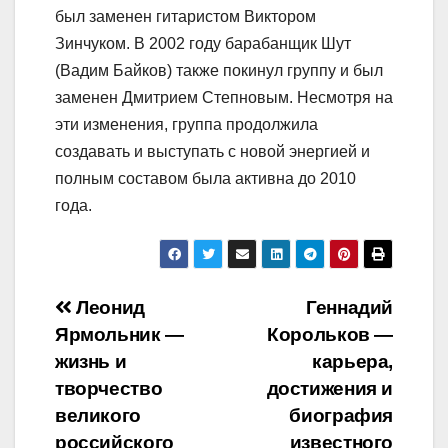
был заменен гитаристом Виктором
Зинчуком. В 2002 году барабанщик Шут
(Вадим Байков) также покинул группу и был
заменен Дмитрием Степновым. Несмотря на
эти изменения, группа продолжила
создавать и выступать с новой энергией и
полным составом была активна до 2010
года.
Навигация
Леонид
Геннадий
Ярмольник —
Корольков —
по
жизнь и
карьера,
записям
творчество
достижения и
великого
биография
российского
известного