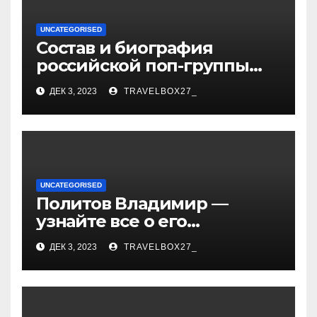
UNCATEGORISED
Состав и биография
российской поп-группы
«Иванушки интернешнл»
ДЕК 3, 2023
TRAVELBOX27_
— история успеха, музыка
и судьбы участников
UNCATEGORISED
Политов Владимир —
узнайте все о его
биографии, возрасте и
ДЕК 3, 2023
TRAVELBOX27_
впечатляющих
достижениях!