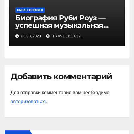
UNCATEGORISED
Биография Руби Роуз —
успешная музыкальная
карьера, личная жизнь и
ДЕК 3, 2023
TRAVELBOX27_
знаковые достижения
Добавить комментарий
Для отправки комментария вам необходимо
авторизоваться
.