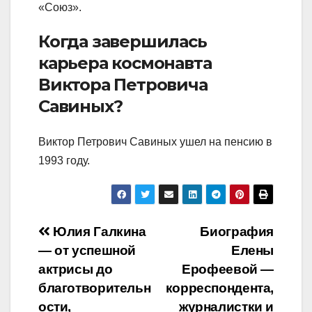
«Союз».
Когда завершилась
карьера космонавта
Виктора Петровича
Савиных?
Виктор Петрович Савиных ушел на пенсию в
1993 году.
Навигация
Юлия Галкина
Биография
— от успешной
Елены
по
актрисы до
Ерофеевой —
записям
благотворительн
корреспондента,
ости,
журналистки и