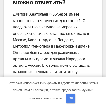
можно отметить?
Дмитрий Анатольевич Хубезов имеет
множество артистических достижений. Он
неоднократно выступал на мировых
оперных сценах, включая Большой театр в
Москве, Ковент-гарден в Лондоне,
Метрополитен-опера в Нью-Йорке и другие.
Он также был награжден различными
призами и титулами, включая Народного
артиста России. Его голос можно услышать
на многочисленных записях и вживую на
концертах и спектаклях.
Этот сайт использует куки-файлы и другие технологии, чтобы
помочь вам в навигации, а также предоставить лучший
пользовательский опыт.
OK
Навигация
Черная ляля –
Крайнова Настя