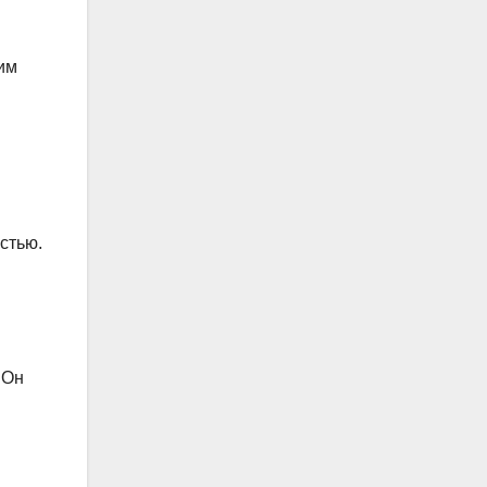
им
стью.
 Он