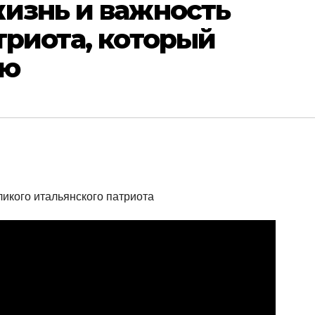
изнь и важность
триота, который
ию