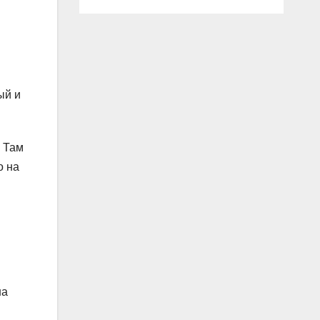
ый и
. Там
о на
на