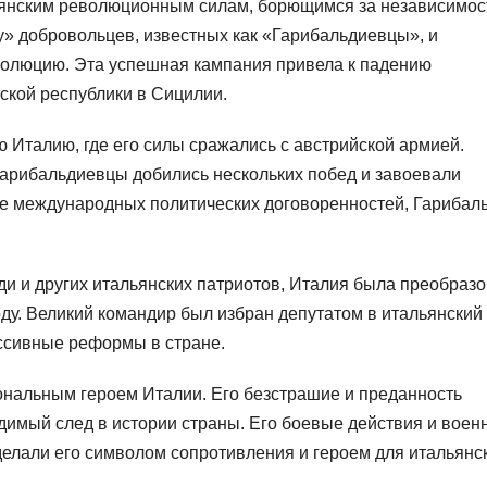
льянским революционным силам, борющимся за независимос
» добровольцев, известных как «Гарибальдиевцы», и
олюцию. Эта успешная кампания привела к падению
ской республики в Сицилии.
 Италию, где его силы сражались с австрийской армией.
 Гарибальдиевцы добились нескольких побед и завоевали
те международных политических договоренностей, Гарибал
ди и других итальянских патриотов, Италия была преобраз
оду. Великий командир был избран депутатом в итальянский
ссивные реформы в стране.
ональным героем Италии. Его безстрашие и преданность
димый след в истории страны. Его боевые действия и воен
делали его символом сопротивления и героем для итальянс