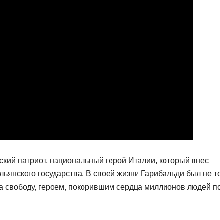
кий патриот, национальный герой Италии, который внес
ьянского государства. В своей жизни Гарибальди был не т
за свободу, героем, покорившим сердца миллионов людей п