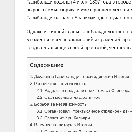
Гарибальди родился 4 июля 1807 года в городе
вырос в семье моряка и уже с раннего детства
Гарибальди сыграл в Бразилии, где он участво
Однако истинной славы Гарибальди достиг во 
множестве военных кампаний и сражений, проя
сердца итальянцев своей простотой, честност
Содержание
Джузеппе Гарибальди: герой единения Италии
Ранние годы и молодость
Родился в представлении Томаса Спенсера
Стал моряком-лазаретником
Борьба за независимость
Организовал «трехтысячное отрядное» дви
Сражение при Кальяри
Влияние на историю Италии
Советник короля Пьемонта