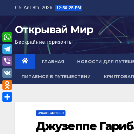
Перейти
Сб. Авг 8th, 2026
12:50:26 PM
к
содержимому
Открывай Мир
Бескрайние горизонты
W
h
T
ГЛАВНАЯ
НОВОСТИ ДЛЯ ПУТЕШ
a
e
V
t
ПИТАЕМСЯ В ПУТЕШЕСТВИИ
КРИПТОВАЛ
l
i
V
s
e
b
K
A
O
g
e
p
d
r
О
r
p
n
UNCATEGORISED
a
т
Джузеппе Гариб
o
m
п
k