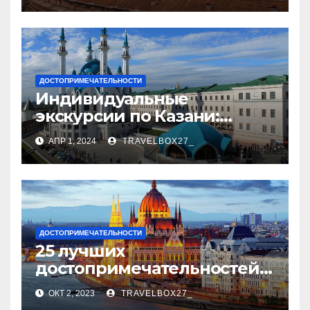
ДОСТОПРИМЕЧАТЕЛЬНОСТИ
Индивидуальные
экскурсии по Казани:
откройте город с новой
АПР 1, 2024
TRAVELBOX27_
стороны
ДОСТОПРИМЕЧАТЕЛЬНОСТИ
25 лучших
достопримечательностей
Будапешта
ОКТ 2, 2023
TRAVELBOX27_