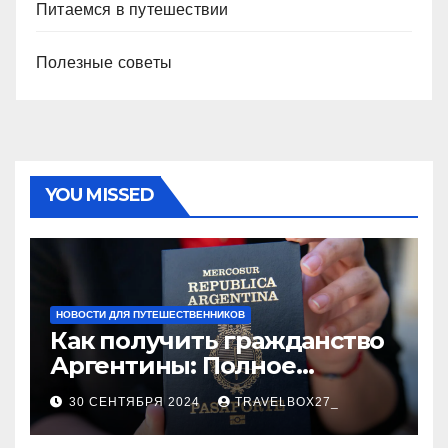
Питаемся в путешествии
Полезные советы
YOU MISSED
НОВОСТИ ДЛЯ ПУТЕШЕСТВЕННИКОВ
Как получить гражданство
Аргентины: Полное
руководство
30 СЕНТЯБРЯ 2024
TRAVELBOX27_