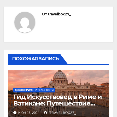
От
travelbox27_
ПОХОЖАЯ ЗАПИСЬ
ДОСТОПРИМЕЧАТЕЛЬНОСТИ
Гид Искусствовед в Риме и
Ватикане: Путешествие
Сквозь Века Искусства
ИЮН 16, 2024
TRAVELBOX27_