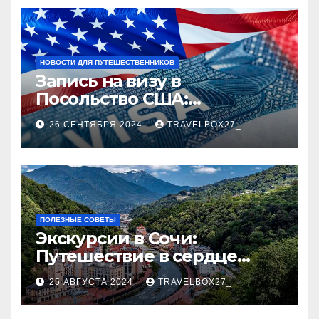
НОВОСТИ ДЛЯ ПУТЕШЕСТВЕННИКОВ
Запись на визу в
Посольство США:
Пошаговое руководство
26 СЕНТЯБРЯ 2024
TRAVELBOX27_
ПОЛЕЗНЫЕ СОВЕТЫ
Экскурсии в Сочи:
Путешествие в сердце
Черноморского курорта
25 АВГУСТА 2024
TRAVELBOX27_