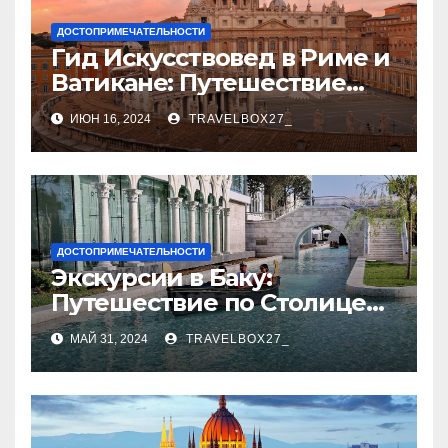
ДОСТОПРИМЕЧАТЕЛЬНОСТИ
Гид Искусствовед в Риме и
Ватикане: Путешествие
Сквозь Века Искусства
ИЮН 16, 2024
TRAVELBOX27_
ДОСТОПРИМЕЧАТЕЛЬНОСТИ
Экскурсии в Баку:
Путешествие по Столице
Азербайджана
МАЙ 31, 2024
TRAVELBOX27_