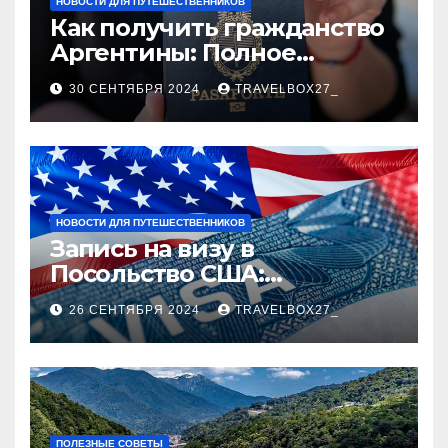
НОВОСТИ ДЛЯ ПУТЕШЕСТВЕННИКОВ
Как получить гражданство
Аргентины: Полное
руководство
30 СЕНТЯБРЯ 2024
TRAVELBOX27_
НОВОСТИ ДЛЯ ПУТЕШЕСТВЕННИКОВ
Запись на визу в
Посольство США:
Пошаговое руководство
26 СЕНТЯБРЯ 2024
TRAVELBOX27_
ПОЛЕЗНЫЕ СОВЕТЫ