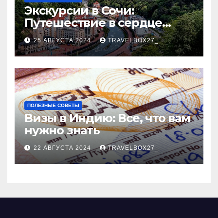
Экскурсии в Сочи:
Путешествие в сердце
Черноморского курорта
25 АВГУСТА 2024
TRAVELBOX27_
ПОЛЕЗНЫЕ СОВЕТЫ
Визы в Индию: Все, что вам
нужно знать
22 АВГУСТА 2024
TRAVELBOX27_