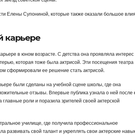
сти Елены Супониной, которые также оказали большое вли
й карьере
карьере в юном возрасте. С детства она проявляла интерес 
атерью, которая тоже была актрисой. Эти посещения театра
ом сформировали ее решение стать актрисой.
ьере были сделаны на учебной сцене школы, где она
ложительные отзывы. Впервые публика узнала о ней после 
а главные роли и поразила зрителей своей актерской
тральное училище, где получила профессиональное
а развивать свой талант и укреплять свои актерские навык