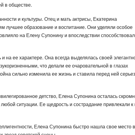
й в обществе.
ности и культуры. Отец и мать актрисы, Екатерина
ям лучшее образование и воспитание. Они уделяли особое
 повлияло на Елену Супонину и впоследствии способствовал
и на ее характере. Она всегда выделялась своей элегантн
зукоризненными, что делали ее очаровательной в глазах
ойна сильно изменила ее жизнь и ставила перед ней серье
вилегированное детство, Елена Супонина осталась скромн
 любой ситуации. Ее щедрость и сострадание привлекали к
ллигентности, Елена Супонина быстро нашла свое место 
х звезд советской сцены.