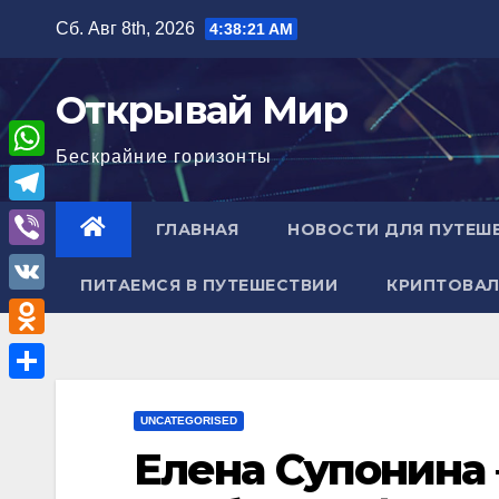
Перейти
Сб. Авг 8th, 2026
4:38:22 AM
к
содержимому
Открывай Мир
Бескрайние горизонты
W
h
T
ГЛАВНАЯ
НОВОСТИ ДЛЯ ПУТЕШ
a
e
V
t
ПИТАЕМСЯ В ПУТЕШЕСТВИИ
КРИПТОВАЛ
l
i
V
s
e
b
K
A
O
g
e
p
d
r
О
r
p
n
UNCATEGORISED
a
т
Елена Супонина 
o
m
п
k