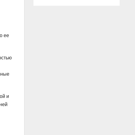
о ее
остью
зные
ой и
 ней
в