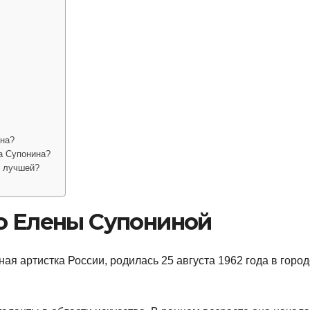
ина?
а Супонина?
й лучшей?
во Елены Супониной
я артистка России, родилась 25 августа 1962 года в город