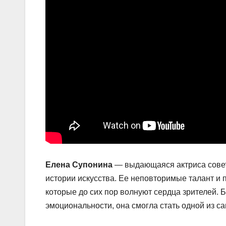
Елена Супонина
— выдающаяся актриса советс
истории искусства. Ее неповторимые талант и 
которые до сих пор волнуют сердца зрителей.
эмоциональности, она смогла стать одной из 