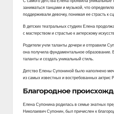
С самого детства Елена проявила уникальные т
заниматься танцами и музыкой, что определил
поддерживали девочку, понимая ее страсть к сц
В детских театральных студиях Елена продолж
с мастерством и страстью к актерскому искусств
Родители учли таланты дочери и отправили Суп
она получила фундаментальное образование. В
таланты и создать уникальный стиль.
Детство Елены Супониной было наполнено мечт
из самых известных и востребованных актрис Р
Благородное происхожд
Елена Супонина родилась в семье знатных пре
Николаевич Супонин, был причислен к благоро