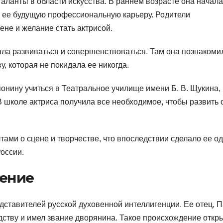
аланты в области искусства. В раннем возрасте она начала
о ее будущую профессиональную карьеру. Родители
ене и желание стать актрисой.
ала развиваться и совершенствоваться. Там она познакоми
у, которая не покидала ее никогда.
онину учиться в Театральное училище имени Б. В. Щукина, 
 школе актриса получила все необходимое, чтобы развить 
ами о сцене и творчестве, что впоследствии сделало ее о
оссии.
ение
дставителей русской духовенной интеллигенции. Ее отец, 
дству и имел звание дворянина. Такое происхождение откр