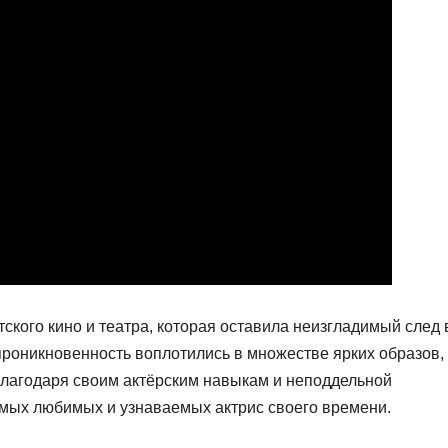
кого кино и театра, которая оставила неизгладимый след 
проникновенность воплотились в множестве ярких образов,
 Благодаря своим актёрским навыкам и неподдельной
самых любимых и узнаваемых актрис своего времени.