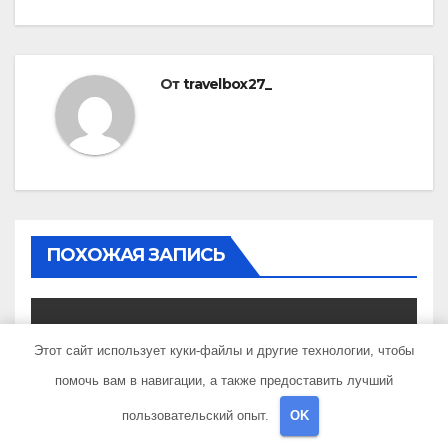
От
travelbox27_
ПОХОЖАЯ ЗАПИСЬ
Этот сайт использует куки-файлы и другие технологии, чтобы
UNCATEGORISED
помочь вам в навигации, а также предоставить лучший
Состав и биография
пользовательский опыт.
OK
российской поп-группы