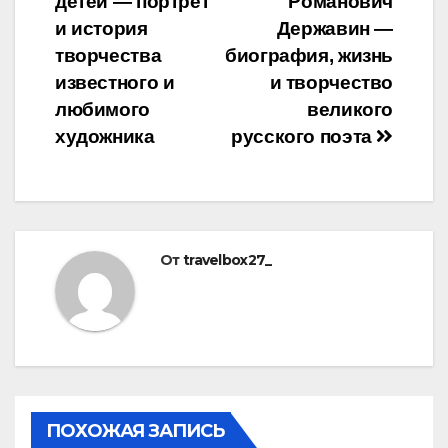
детей — портрет
Романович
по
и история
Державин —
записям
творчества
биография, жизнь
известного и
и творчество
любимого
великого
художника
русского поэта
От
travelbox27_
ПОХОЖАЯ ЗАПИСЬ