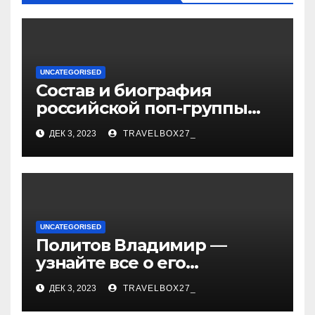
UNCATEGORISED
Состав и биография
российской поп-группы
«Иванушки интернешнл»
ДЕК 3, 2023
TRAVELBOX27_
— история успеха, музыка
и судьбы участников
UNCATEGORISED
Политов Владимир —
узнайте все о его
биографии, возрасте и
ДЕК 3, 2023
TRAVELBOX27_
впечатляющих