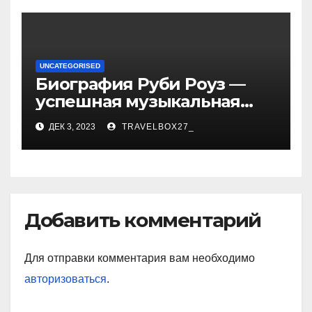
достижениях!
UNCATEGORISED
Биография Руби Роуз —
успешная музыкальная
карьера, личная жизнь и
ДЕК 3, 2023
TRAVELBOX27_
знаковые достижения
Добавить комментарий
Для отправки комментария вам необходимо
авторизоваться
.